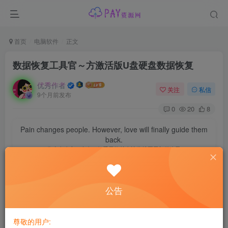
首页
电脑软件
正文
数据恢复工具官～方激活版U盘硬盘数据恢复
优秀作者
关注
私信
9个月前发布
0
20
8
Pain changes people. However, love will finally guide them
back.
伤痛会改变一个人，但爱最终总会让你找回最初的自己
数据恢复工具官～方激活版U盘硬盘数据恢复
公告
【应用名称】：Wise Data Recovery Pro
【应用版本】：v6.2.0
尊敬的用户: