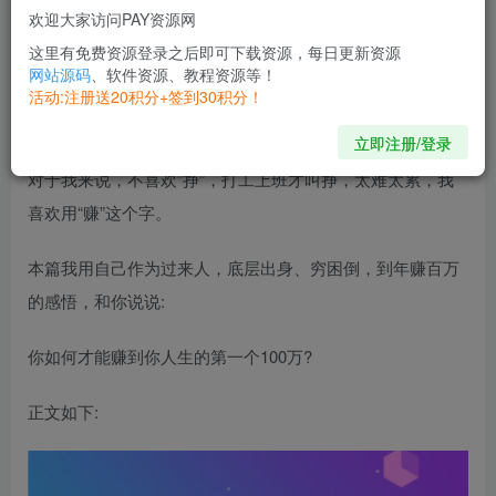
陈晶思索好一会儿，然后说出了以上几个字。我很能理解她
欢迎大家访问PAY资源网
的内心波动，因为她也是普通父母，应该没有挣到过100
这里有免费资源登录之后即可下载资源，每日更新资源
万。
网站源码
、软件资源、教程资源等！
活动:注册送20积分+签到30积分！
她自己取得如此成就，完全就是白手起家靠自己。
立即注册/登录
对于我来说，不喜欢”挣”，打工上班才叫挣，太难太累，我
喜欢用“赚”这个字。
本篇我用自己作为过来人，底层出身、穷困倒，到年赚百万
的感悟，和你说说:
你如何才能赚到你人生的第一个100万?
正文如下: