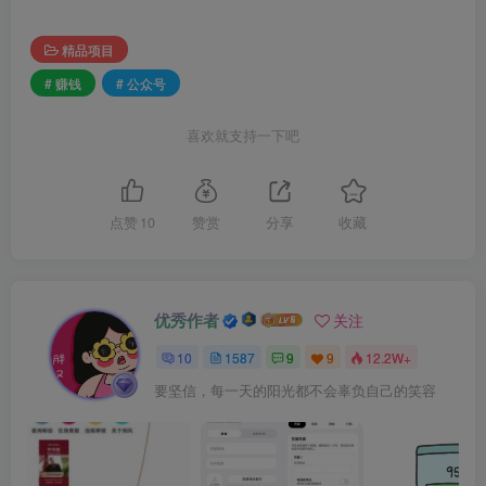
精品项目
# 赚钱
# 公众号
喜欢就支持一下吧
点赞
10
赞赏
分享
收藏
优秀作者
关注
10
1587
9
9
12.2W+
要坚信，每一天的阳光都不会辜负自己的笑容