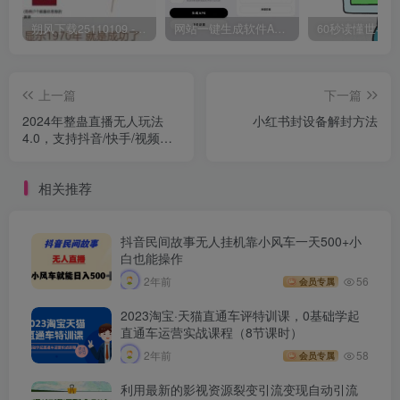
朔风下载25110109 -磁力下载神器-去VIP限制版本
网站一键生成软件APP 完美版 同时支持打包html文件
上一篇
下一篇
2024年整蛊直播无人玩法
小红书封设备解封方法
4.0，支持抖音/快手/视频
号/B站四家通吃 日入2000+
相关推荐
抖音民间故事无人挂机靠小风车一天500+小
白也能操作
2年前
56
会员专属
2023淘宝·天猫直通车评特训课，0基础学起
直通车运营实战课程（8节课时）
2年前
58
会员专属
利用最新的影视资源裂变引流变现自动引流