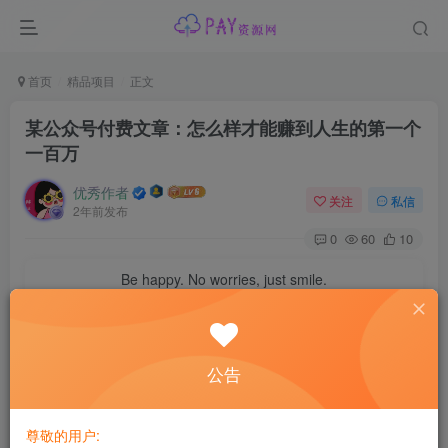
首页
精品项目
正文
某公众号付费文章：怎么样才能赚到人生的第一个
一百万
优秀作者
关注
私信
2年前发布
0
60
10
Be happy. No worries, just smile.
开心点，别担心，微笑就好
陈晶:“不要听穷父母的建议。
公告
看陈晶这个短视频，问题是”怎么样挣到人生的第一个100万?
尊敬的用户: