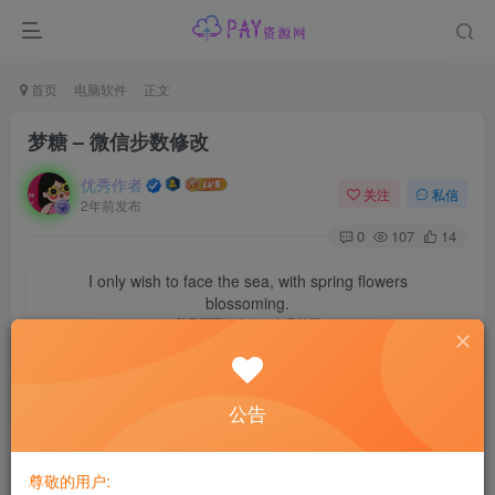
首页
电脑软件
正文
梦糖 – 微信步数修改
优秀作者
关注
私信
2年前发布
0
107
14
I only wish to face the sea, with spring flowers
blossoming.
我只愿面朝大海，春暖花开
最新协议修改微信
步数
，秒同步！
公告
尊敬的用户:
仅限安卓扫码，步数最低不低于98800！