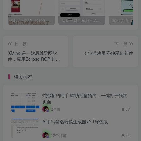
朔风下载25110109 -磁力下载神器-去VIP限制版本
网站一键生成软件APP 完美版 同时支持打包html文件
上一篇
下一篇
XMind 是一款思维导图软
专业游戏屏幕4K录制软件
件，应用Eclipse RCP 软件
架构
相关推荐
蛇钞预约助手 辅助批量预约，一键打开预约
页面
2年前
73
AI手写签名转换生成器v2.1绿色版
12个月前
44