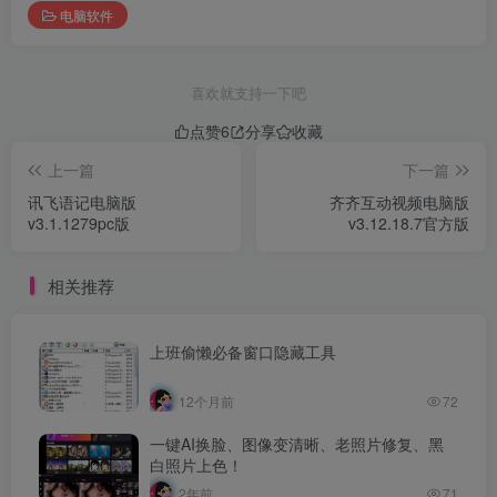
电脑软件
喜欢就支持一下吧
点赞
6
分享
收藏
上一篇
下一篇
讯飞语记电脑版
齐齐互动视频电脑版
v3.1.1279pc版
v3.12.18.7官方版
相关推荐
上班偷懒必备窗口隐藏工具
12个月前
72
一键AI换脸、图像变清晰、老照片修复、黑
白照片上色！
2年前
71