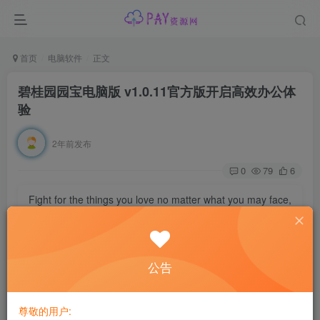
首页
电脑软件
正文
碧桂园园宝电脑版 v1.0.11官方版
开启高效办公体
验
2年前发布
0
79
6
Fight for the things you love no matter what you may face,
it will be worth it.
不管你面对的是什么，为你所爱的而奋斗都会是值得的
碧桂园园宝电脑版
是由碧桂园官方设计的一款可以帮助用户
公告
聊天和办公的软件，该软件可以让企业里的员工便捷沟通，
提升内部的沟通效率，也可以作为日常办公软件，它能够提
尊敬的用户: