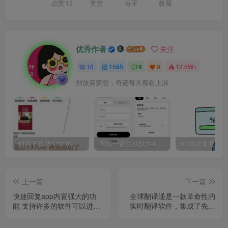
点赞
13
赞赏
分享
收藏
优秀作者
关注
10
1595
9
9
12.5W+
别放弃梦想，奇迹每天都在上演
朔风下载25110109 -磁力下载神器-去VIP限制版本
网站一键生成软件APP 完美版 同时支持打包html文件
上一篇
下一篇
快捷回复app内置强大的功
全球翻译通是一款革命性的
能 支持许多的软件可以进行
实时翻译软件，集成了先进
小窗口回复
的语音识别技术