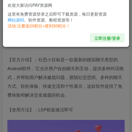
【应用版本】：1.0.0
欢迎大家访问PAY资源网
这里有免费资源登录之后即可下载资源，每日更新资源
【应用大小】：32.56K
网站源码
、软件资源、教程资源等！
活动:注册送20积分+签到30积分！
【适用平台】：ROOT环境
立即注册/登录
【版本说明】：解锁vip
【官方介绍】：社恐小目标是一款最新的模拟聊天类型的
Android软件，它允许用户自由聊天和互动，提供多种对话模
式，并帮助用户解决尴尬问题，摆脱社交恐惧。多样的聊天
方式、轻松体验、快速交流和个性展示，这款软件提供了免
费体验和解决交友难题的机会。
【使用方法】：LSP框架激活即可