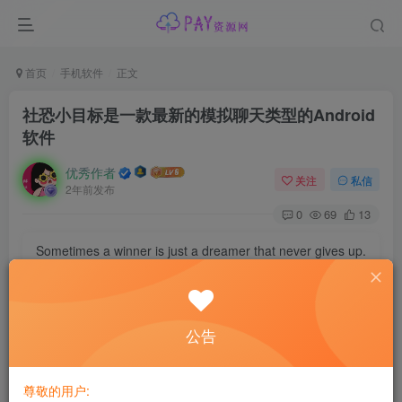
首页
手机软件
正文
社恐小目标是一款最新的模拟聊天类型的Android
软件
优秀作者
关注
私信
2年前发布
0
69
13
Sometimes a winner is just a dreamer that never gives up.
有时候，成功者只是坚持梦想不放弃的人
【应用名称】：社恐小目标XP
公告
【应用包名】：com.mycompany.applicatioH
尊敬的用户: