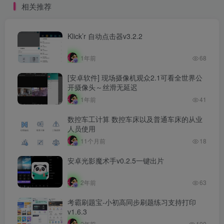
相关推荐
Klick’r 自动点击器v3.2.2
1年前
68
[安卓软件] 现场摄像机观众2.1可看全世界公
开摄像头～丝滑无延迟
1年前
41
数控车工计算 数控车床以及普通车床的从业
人员使用
11个月前
18
安卓光影魔术手v0.2.5一键出片
2年前
63
考霸刷题宝-小初高同步刷题练习支持打印
v1.6.3
2年前
100