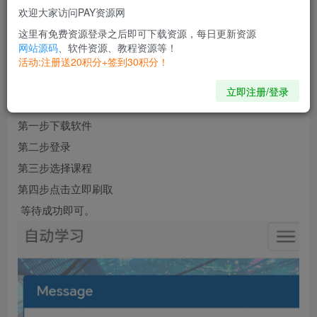
【软件版本】：v1.3
欢迎大家访问PAY资源网
【应用大小】：2.2M
这里有免费资源登录之后即可下载资源，每日更新资源
【支持平台】：安卓/鸿蒙
网站源码
、软件资源、教程资源等！
活动:注册送20积分+签到30积分！
【软件说明】
自助网课助手，使用非常简单！
立即注册/登录
第一步下载软件
第二步登录
第三步选择课程
第四步点击立即刷取
等待成功即可。