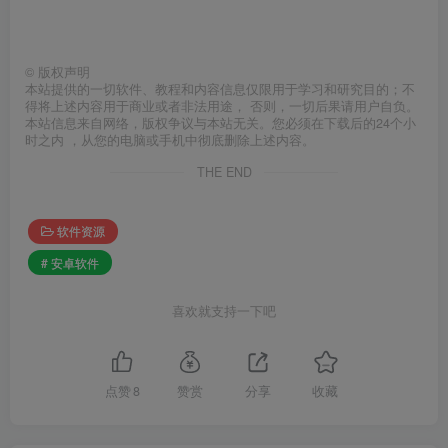
©
版权声明
本站提供的一切软件、教程和内容信息仅限用于学习和研究目的；不
得将上述内容用于商业或者非法用途， 否则，一切后果请用户自负。
本站信息来自网络，版权争议与本站无关。您必须在下载后的24个小
时之内 ，从您的电脑或手机中彻底删除上述内容。
THE END
软件资源
# 安卓软件
喜欢就支持一下吧
点赞
8
赞赏
分享
收藏