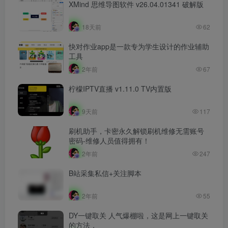
XMind 思维导图软件 v26.04.01341 破解版
18天前
62
快对作业app是一款专为学生设计的作业辅助
工具
2年前
67
柠檬IPTV直播 v1.11.0 TV内置版
9天前
117
刷机助手，卡密永久解锁刷机维修无需账号
密码-维修人员值得拥有！
2年前
247
B站采集私信+关注脚本
2年前
55
DY一键取关 人气爆棚啦，这是网上一键取关
的方法，