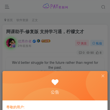
首页
软件资源
正文
网课助手-修复版 支持学习通，柠檬文才
优秀作者
关注
私信
2年前发布
0
90
8
We’d better struggle for the future rather than regret for
the past.
如果后悔过去，不如奋斗将来
自助网课助手，使用简单，完全免费，支持学习通，柠檬文
公告
才。
【软件名称】：网课助手-修复版
尊敬的用户: