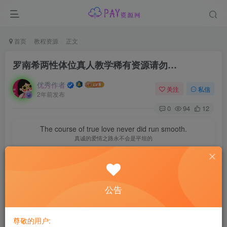
首页
教程资源
正文
罗南希两性体位真人教学稀有资源请勿…
优秀作者
关注
私信
2年前发布
0
94
12
The course of true love never did run smooth.
真诚的爱情之路永不会是平坦的
公告
尊敬的用户: