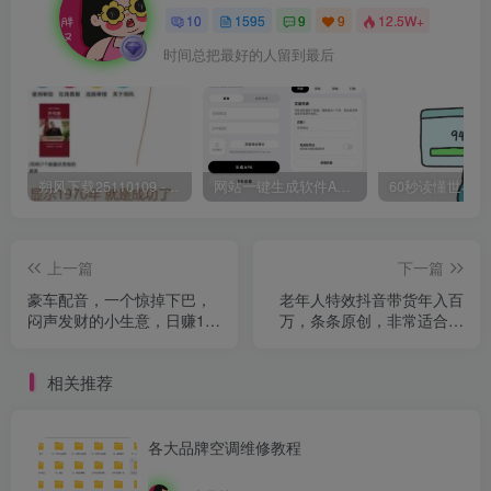
10
1595
9
9
12.5W+
时间总把最好的人留到最后
朔风下载25110109 -磁力下载神器-去VIP限制版本
网站一键生成软件APP 完美版 同时支持打包html文件
上一篇
下一篇
豪车配音，一个惊掉下巴，
老年人特效抖音带货年入百
闷声发财的小生意，日赚15
万，条条原创，非常适合批
万!!!
量矩阵操作！
相关推荐
各大品牌空调维修教程