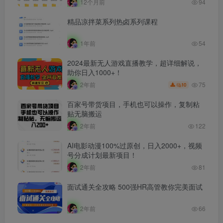
12个月前
94
精品凉拌菜系列热卤系列课程
1年前
54
2024最新无人游戏直播教学，超详细解说，
助你日入1000+！
75
2年前
10
百家号带货项目，手机也可以操作，复制粘
贴无脑搬运
2年前
122
AI电影动漫100%过原创，日入2000+，视频
号分成计划最新项目！
2年前
81
面试通关全攻略 500强HR高管教你完美面试
2年前
66