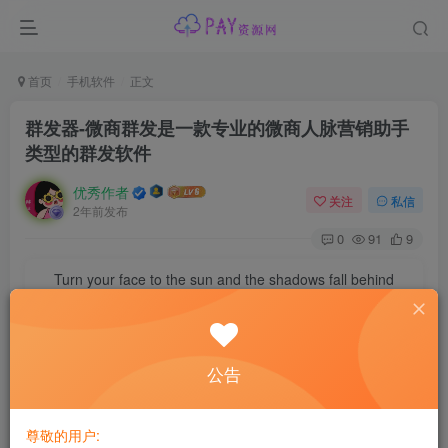
首页
手机软件
正文
群发器-微商群发是一款专业的微商人脉营销助手
类型的群发软件
优秀作者
关注
私信
2年前发布
0
91
9
Turn your face to the sun and the shadows fall behind
you.
永远面向阳光，这样你就看不见阴影了
捷批量添加群内好友，解放双手，好友不愁，欢迎体验~
公告
【应用名称】：
群发
器
【应用版本】：1.5.0
尊敬的用户: