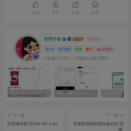
点赞
9
赞赏
分享
收藏
优秀作者
关注
10
1595
9
9
12.5W+
你必须十分努力，才能看上去毫不费劲
朔风下载25110109 -磁力下载神器-去VIP限制版本
网站一键生成软件APP 完美版 同时支持打包html文件
上一篇
下一篇
抖音海外版TikTok v37.0.40
灵魂探测器检测你身边的“灵
魂”