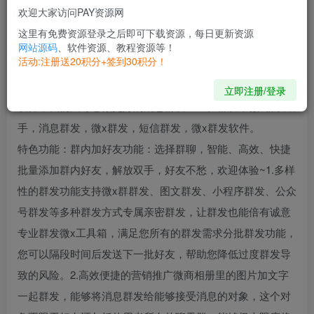
【应用大小】：103M
欢迎大家访问PAY资源网
【测试机型】：小米14
这里有免费资源登录之后即可下载资源，每日更新资源
网站源码
、软件资源、教程资源等！
【软件介绍】：
活动:注册送20积分+签到30积分！
群发器-微商群发是一款专业的微商人脉营销助手类型的群发
立即注册/登录
软件，我们只专心做更好的消息群发APP。群发，微x群发助
手，消息群发，微x群发，短信群发，微x群发软件。
特色功能：群内加好友功能：选择群聊，智能、高效、快捷
批量添加群内好友，解放双手，好友不愁，欢迎体验~1.多样
性的群发功能支持微x群群发、图文群发、小程序群发、公众
号群发等多种群发方式专属亲密群发，让群发也能倍有诚意
专业群发微x工具箱，满足您所有的群发需求分批群发功能，
您可以隔段时间后发送下一批好友，帮助您降低过度群发导
致的风险。2.高效便捷的营销推广微商相册里的图片加文字
一起群发，能够将消息群发给能够接受消息的对象，这个对