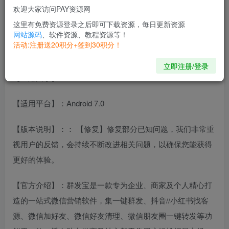
【应用名称】：群发宝
欢迎大家访问PAY资源网
这里有免费资源登录之后即可下载资源，每日更新资源
【应用包名】：com.yousheng.qunfabao
网站源码
、软件资源、教程资源等！
活动:注册送20积分+签到30积分！
【应用版本】：1.0.12
立即注册/登录
【应用大小】：79.0MB
【适用平台】：Android 7.0
【版本说明】：： 【修复】修复部分已知问题，我们非常重
视用户的反馈，会持续不断改进相关问题，以确保您能获得
更好的体验。
【官方介绍】：群发宝是一款专为企业、商家及个人精心打
造的一站式微信营销软件，集一键群发、抖音//小红书找客
源、微信加好友、微信好友清理、微信朋友圈一键转发等功