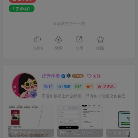
# 安卓软件
喜欢就支持一下吧
点赞
6
赞赏
分享
收藏
优秀作者
关注
10
1595
9
9
12.5W+
不管你被贴上什么标签，只有你才能定义你自己
朔风下载25110109 -磁力下载神器-去VIP限制版本
网站一键生成软件APP 完美版 同时支持打包html文件