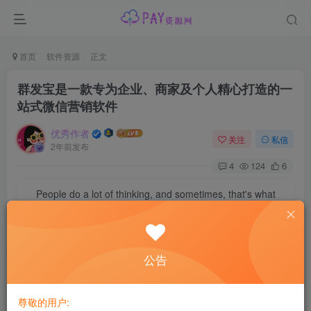
首页
软件资源
正文
群发宝是一款专为企业、商家及个人精心打造的一
站式微信营销软件
优秀作者
关注
私信
2年前发布
4
124
6
People do a lot of thinking, and sometimes, that's what
kills us.
有时候是我们自己想太多才让自己如此难受
资源介绍
公告
【楼主点评】：群发助手精准客源，强大的微信增强功能
尊敬的用户: