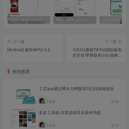
朔风下载25110109 -磁力下载神器-去VIP限制版本
网站一键生成软件APP 完美版 同时支持打包html文件
上一篇
下一篇
[Android] 修车神汽3.5.0
3月3日最新TikTok国际版包
含安卓/苹果版和小白保姆式
教程配套工具
相关推荐
工艺app通过榫头与榫眼等凹凸结构相契合
1年前
58
多多工具箱-内置游戏音乐多种功能
1年前
75