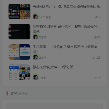
Android Vidma_v2.19.2 文生图Ai解锁高级版
12个月前
7
私密隐私浏览器 藏住你的小秘密, 隐藏你的小
视频
2年前
72
手机管家——让你的手机永远不卡（解锁会
员）
2年前
126
微心文件恢复v4.7.0绿化版
1年前
46
评论
抢沙发