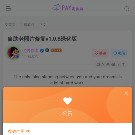
首页
手机软件
正文
自助老照片修复v1.0.8绿化版
优秀作者
关注
私信
1年前发布
0
46
7
The only thing standing between you and your dreams is
a lot of hard work.
横跨在你和你的梦想之间的唯一的东西就是奋力拼搏
资源介绍
公告
自助
老照片修复
v1.0.8绿化版
照片修复，是一款神奇的老旧照片修复App。可以将老旧照
尊敬的用户: