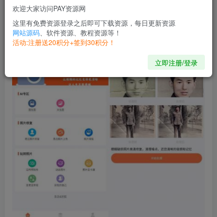
片，破损照片，模糊，斑驳痕迹照片进行完美修复，提升照
欢迎大家访问PAY资源网
片清晰度。帮助用户一键完成老旧照片的修复，无需再找精
这里有免费资源登录之后即可下载资源，每日更新资源
修师或者网上找教程。老旧照片修复，还有很多有趣味的玩
网站源码
、软件资源、教程资源等！
活动:注册送20积分+签到30积分！
法，等您一起来玩转照片。
立即注册/登录