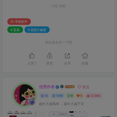
THE END
手机软件
# 安卓
# 老照片修复
喜欢就支持一下吧
点赞
7
赞赏
分享
收藏
优秀作者
关注
10
1595
9
9
12.5W+
越长大越孤单 ，越长大越不安