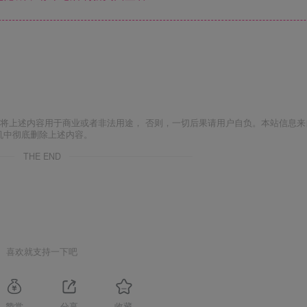
将上述内容用于商业或者非法用途， 否则，一切后果请用户自负。本站信息来
机中彻底删除上述内容。
THE END
喜欢就支持一下吧
赞赏
分享
收藏