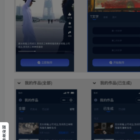
随
便
看