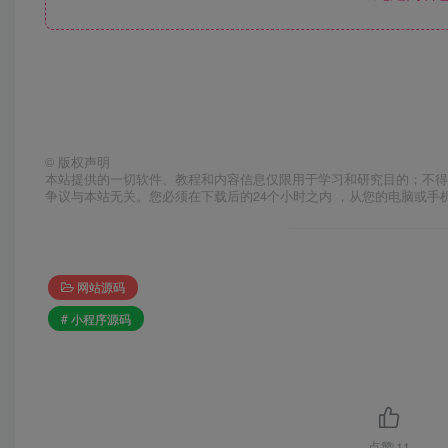
©
版权声明
本站提供的一切软件、教程和内容信息仅限用于学习和研究目的；不得
争议与本站无关。您必须在下载后的24个小时之内 ，从您的电脑或手
网站源码
# 小程序源码
点赞
11