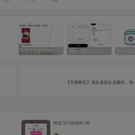
朔风下载25110109 -磁力下载神器-去VIP限制版本
网站一键生成软件APP 完美版 同时支持打包html文件
【完整教程】咸鱼虚拟会员搬砖，每
情侣飞行棋游戏 H5