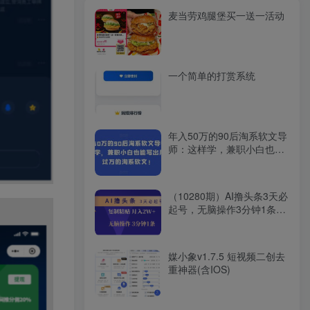
麦当劳鸡腿堡买一送一活动
一个简单的打赏系统
年入50万的90后淘系软文导
师：这样学，兼职小白也能
写出月收过万的淘系软文!
（10280期）AI撸头条3天必
起号，无脑操作3分钟1条，
复制粘贴轻松月入2W+
媒小象v1.7.5 短视频二创去
重神器(含IOS)