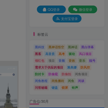
QQ登录
微信登录
支付宝登录
标签云
黑科技
黑神话悟空
黑神话
黑白弹幕
黑客
高音质
高考
驱动
风口项目
领红包
项目
音频
音效
音乐
靓号
需求大于供应的项目
雅典娜
防风控
防封卡
防偷窥
防偷拍
闲鱼项目
闲鱼教程
闲鱼搬砖
闲鱼
闲谈
问答秘籍
键盘
锁屏
铃声
广告位/30月