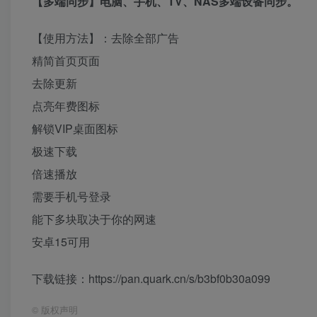
【多端同步】电脑、手机、TV、NAS多端设备同步。
【使用方法】：去除全部广告
精简首页页面
去除更新
点亮年费图标
解锁VIP桌面图标
极速下载
倍速播放
需要手机号登录
能下多块取决于你的网速
安卓15可用
下载链接：https://pan.quark.cn/s/b3bf0b30a099
©
版权声明