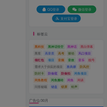
QQ登录
微信登录
支付宝登录
标签云
黑科技
黑神话悟空
黑神话
黑白弹幕
黑客
高音质
高考
驱动
风口项目
领红包
项目
音频
音效
音乐
靓号
需求大于供应的项目
雅典娜
防风控
防封卡
防偷窥
防偷拍
闲鱼项目
闲鱼教程
闲鱼搬砖
闲鱼
闲谈
问答秘籍
键盘
锁屏
铃声
广告位/30月