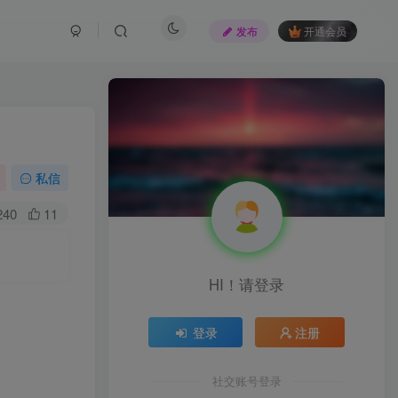
发布
开通会员
私信
240
11
HI！请登录
登录
注册
社交账号登录