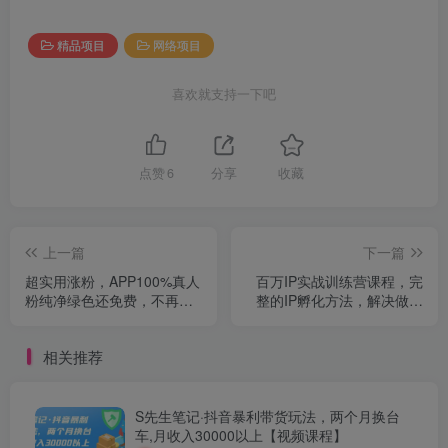
精品项目
网络项目
喜欢就支持一下吧
点赞
6
分享
收藏
上一篇
下一篇
超实用涨粉，APP100%真人
百万IP实战训练营课程，完
粉纯净绿色还免费，不再为
整的IP孵化方法，解决做号
涨粉犯愁
99%的问题
相关推荐
S先生笔记·抖音暴利带货玩法，两个月换台
车,月收入30000以上【视频课程】