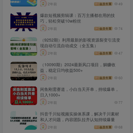
2年前
49
会员专属
爆款短视频剪辑课：百万主播都在用的技
巧，轻松突破10w粉丝
2年前
74
会员专属
（9252期）利用最新的影视资源裂变引流变
现自动引流自动成交（全五集）
2年前
47
会员专属
（10090期）2024最新风口项目，躺赚收
益，稳定日均收益500+
2年前
60
会员专属
闲鱼刚需赛道，小白当天开单，持续爆单，
日入1000+
2年前
77
抖音千川短视频实操体系课，解决干川素材
和人才问题，内容团队拉齐认知持续爆量
2年前
68
会员专属