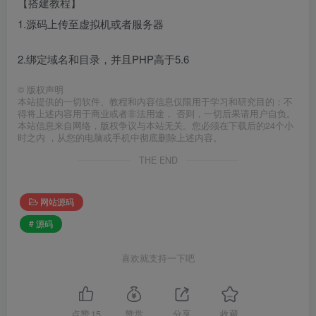
【搭建教程】
1.源码上传至虚拟机或者服务器
2.绑定域名和目录，并且PHP高于5.6
©
版权声明
本站提供的一切软件、教程和内容信息仅限用于学习和研究目的；不
得将上述内容用于商业或者非法用途， 否则，一切后果请用户自负。
本站信息来自网络，版权争议与本站无关。您必须在下载后的24个小
时之内 ，从您的电脑或手机中彻底删除上述内容。
THE END
网站源码
# 源码
喜欢就支持一下吧
点赞
15
赞赏
分享
收藏