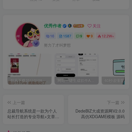
优秀作者
关注
10
1587
9
9
12.2W+
努力了才叫梦想
朔风下载25110109 -磁力下载神器-去VIP限制版本
网站一键生成软件APP 完美版 同时支持打包html文件
上一篇
下一篇
总裁导航系统是一款为个人
DedeBIZ大成资源网V2.0.0
站长打造的专业导航+文章管
高仿XDGAME模板 源码
理系统