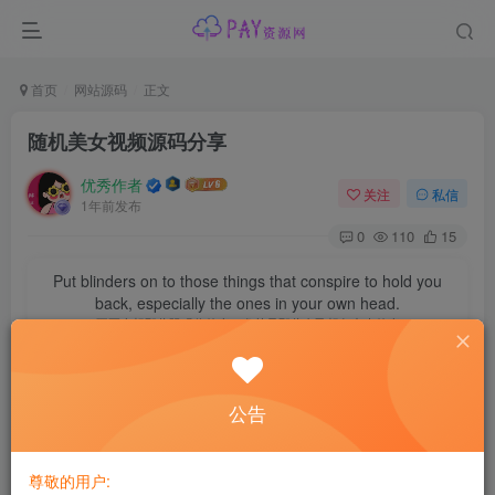
首页
网站源码
正文
随机美女视频源码分享
优秀作者
关注
私信
1年前发布
0
110
15
Put blinders on to those things that conspire to hold you
back, especially the ones in your own head.
不要去想那些阻碍你的事，尤其是那些自己想象出来的事
【
源码
介绍】
公告
纯html源码，全网美女热舞视频，自带接口，目前1w+部
（每周更新），全部本地资源，G口宽带高防服务器，稳定
尊敬的用户: