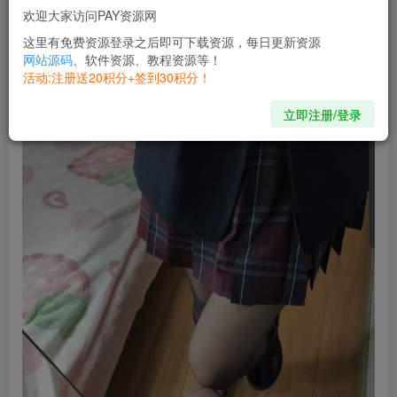
运行，承包三楼最大的美女视频站
欢迎大家访问PAY资源网
自带统计在线人数功能，
这里有免费资源登录之后即可下载资源，每日更新资源
和自动切换下一个
网站源码
、软件资源、教程资源等！
活动:注册送20积分+签到30积分！
修复了刷新不显示问题
立即注册/登录