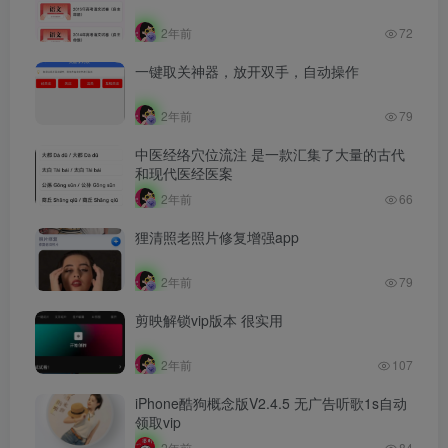
2年前
72
一键取关神器，放开双手，自动操作
2年前
79
中医经络穴位流注 是一款汇集了大量的古代
和现代医经医案
2年前
66
狸清照老照片修复增强app
2年前
79
剪映解锁vip版本 很实用
2年前
107
iPhone酷狗概念版V2.4.5 无广告听歌1s自动
领取vip
2年前
84