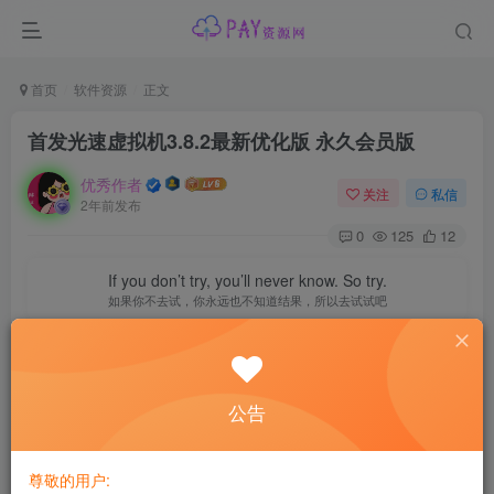
首页
软件资源
正文
首发光速虚拟机3.8.2最新优化版 永久会员版
优秀作者
关注
私信
2年前发布
0
125
12
If you don’t try, you’ll never know. So try.
如果你不去试，你永远也不知道结果，所以去试试吧
公告
尊敬的用户: