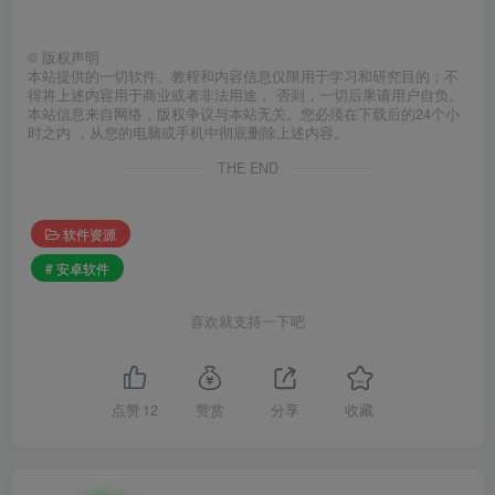
©
版权声明
本站提供的一切软件、教程和内容信息仅限用于学习和研究目的；不
得将上述内容用于商业或者非法用途， 否则，一切后果请用户自负。
本站信息来自网络，版权争议与本站无关。您必须在下载后的24个小
时之内 ，从您的电脑或手机中彻底删除上述内容。
THE END
软件资源
# 安卓软件
喜欢就支持一下吧
点赞
12
赞赏
分享
收藏