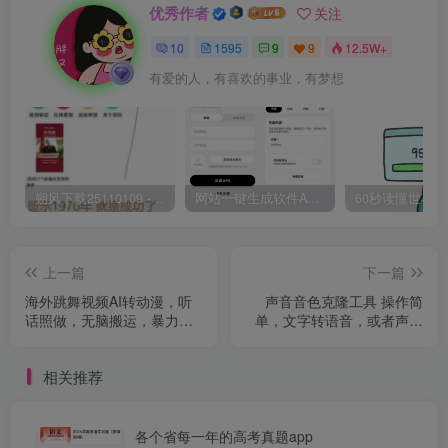
优秀作者
关注
10
1595
9
9
12.5W+
有爱的人，有喜欢的事业，有梦想
朔风下载25110109 -磁力下载神器-去VIP限制版本
网站一键生成软件APP 完美版 同时支持打包html文件
上一篇
下一篇
海外跳舞视频AI转动漫，听
声音音色克隆工具 操作简
话照做，无脑搬运，暴力玩
单，文字转语音，或者声音
法
转声音
相关推荐
各个省每一年的高考真题app