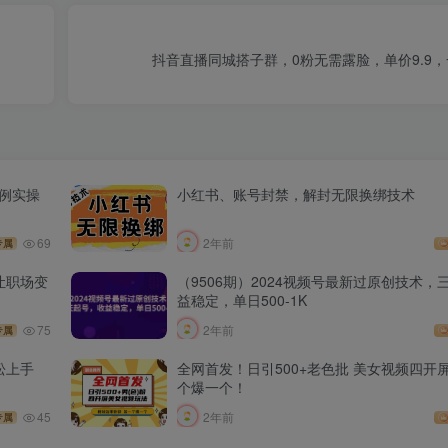
抖音直播同城搭子群，0粉无需露脸，单价9.9，
案例实操
小红书、账号封禁，解封无限换绑技术
69
2年前
专属
让职场变
（9506期）2024视频号最新过原创技术，
益稳定，单日500-1K
75
2年前
专属
松上手
全网首发！日引500+老色批 美女视频四开
个爆一个！
45
2年前
专属