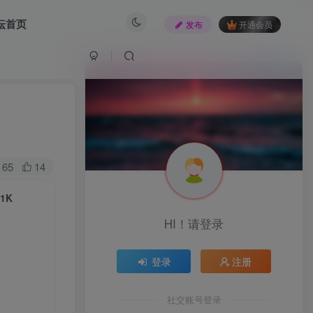
坛首页
发布
开通会员
65
14
1K
HI！请登录
登录
注册
社交账号登录