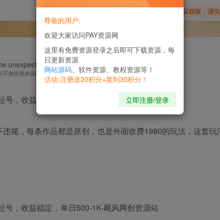
您暂无购买权限，请
尊敬的用户:
开通会员
欢迎大家访问PAY资源网
这里有免费资源登录之后即可下载资源，每
日更新资源
e the unexpected warmth and the endless hope.
网站源码
、软件资源、教程资源等！
有不期而遇的温暖，和生生不息的希望
活动:注册送20积分+签到30积分！
立即注册/登录
不违规，每条作品都是原创，也是外面收费1980的玩法，这套玩