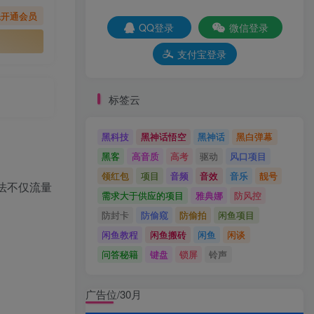
先开通会员
QQ登录
微信登录
支付宝登录
标签云
黑科技
黑神话悟空
黑神话
黑白弹幕
黑客
高音质
高考
驱动
风口项目
领红包
项目
音频
音效
音乐
靓号
法不仅流量
需求大于供应的项目
雅典娜
防风控
防封卡
防偷窥
防偷拍
闲鱼项目
闲鱼教程
闲鱼搬砖
闲鱼
闲谈
问答秘籍
键盘
锁屏
铃声
广告位/30月