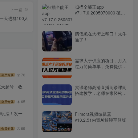
扫描全能王app
下一篇
v7.17.0.2605070000 破解
一天进群100人
版
情侣跪在大街上帮口！太牛
逼了！
需求大于供应的项目，月入
过万简简单单，免费提供一
手渠道
76
会员专属
三天起号，收
卖课老师高清直播间录课间
搭建教学，老师在家轻松搞
定录课直播
65
会员专属
屏玩法！发一
Filmora视频编辑器
v13.2.51内置AI解锁至尊版
69
会员专属