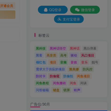
先开通会员
QQ登录
微信登录
支付宝登录
标签云
黑科技
黑神话悟空
黑神话
黑白弹幕
黑客
高音质
高考
驱动
风口项目
领红包
项目
音频
音效
音乐
靓号
需求大于供应的项目
雅典娜
防风控
防封卡
防偷窥
防偷拍
闲鱼项目
闲鱼教程
闲鱼搬砖
闲鱼
闲谈
问答秘籍
键盘
锁屏
铃声
广告位/30月