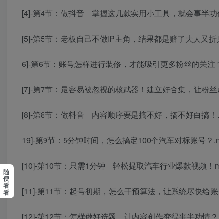
[4]-第4节：做抖音，掌握这几款实用小工具，就会事半功倍
[5]-第5节：老板自己不做IP主角，结果都是赔了夫人又折兵
6]-第6节：账号怎样进行装修，才能吸引更多粉丝的关注？
[7]-第7节：最容易被忽视的核武器！建立好合集，让粉丝
[8]-第8节：做料音，内容顺序要是搞不好，搞不好白搞！.
19]-第9节：5分钟时间，怎么搞定100个汽车对标账号？.m
[10]-第10节：只需1分钟，轻松提取汽车行业爆款视频！m
随
便
看
[11]-第11节：起号初期，怎么干预算法，让系统尽快给账
看
[12]-第12节：怎样做好选题，让内容创作变得事半功情？.