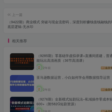
上一篇
（9422期）商业模式 突破与现金流密码，深度剖析赚钱值钱融钱的
底层逻辑-无水印
相关推荐
（9285期）零基础学虚拟录课+直播间搭建，普
能玩出高清画质（36节高清课）
2年前
会员
亚马逊数据运营，小白如何学会用数据指导运营
2年前
会员
（9276期）全新模式短剧玩法–私域操作零成本
600+（附582G短剧资源）
2年前
会员