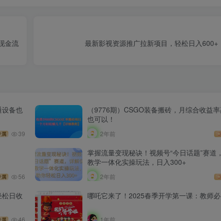
现金流
最新影视资源推广拉新项目，轻松日入600+
通设备也
（9776期）CSGO装备搬砖，月综合收益率
也可以！
39
2年前
专属
掌握流量变现秘诀！视频号“今日话题”赛道
教学一体化实操玩法，日入300+
56
2年前
专属
轻松日收
哪吒它来了！2025春季开学第一课：教师必
46
1年前
专属