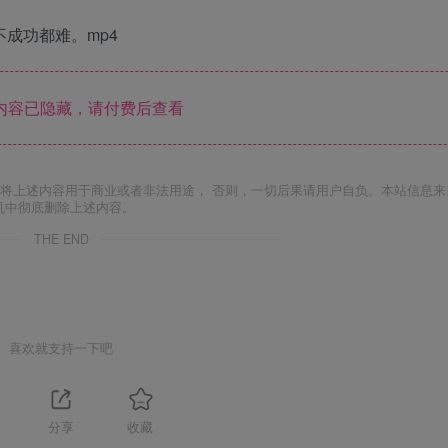
不成功都难。mp4
内容已隐藏，请付费后查看
将上述内容用于商业或者非法用途， 否则，一切后果请用户自负。本站信息来
机中彻底删除上述内容。
THE END
喜欢就支持一下吧
1
分享
收藏