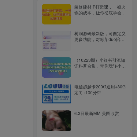
装修建材IP打造课，一顿火
锅的成本，让你彻底学会怎
么做抖音
树洞源码最新版，可自定义
更多功能，对标某duo陪，
源码最新版
（10223期）小红书引流知
识科普合集，带你玩转小红
书各种引流方法（59节文档
课）
电信超越卡200G通用+30G
定向+100分钟
6.3日最新MM 美图欣赏