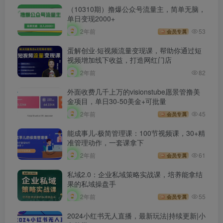
（10310期）撸爆公众号流量主，简单无脑，
单日变现2000+
2年前
53
会员专属
蛋解创业·短视频流量变现课，帮助你通过短
视频增加线下收益，打造网红门店￼
2年前
82
外面收费几千上万的visionstube愿景管撸美
金项目，单日30-50美金+可批量
2年前
45
会员专属
能成事儿-极简管理课：100节视频课，30+精
准管理动作，一套课拿下
2年前
61
会员专属
私域2.0：企业私域策略实战课，培养能拿结
果的私域操盘手
2年前
55
会员专属
2024小红书无人直播，最新玩法|持续更新|小