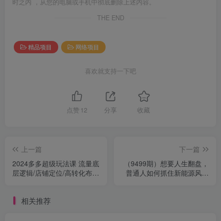
时之内 ，从您的电脑或手机中彻底删除上述内容。
THE END
精品项目
网络项目
喜欢就支持一下吧
点赞
12
分享
收藏
上一篇
下一篇
2024多多超级玩法课 流量底
（9499期）想要人生翻盘，
层逻辑/店铺定位/高转化布
普通人如何抓住新能源风口
局/强付费/起爆玩法
赚钱，落地实战案例课-34节
无水印
相关推荐