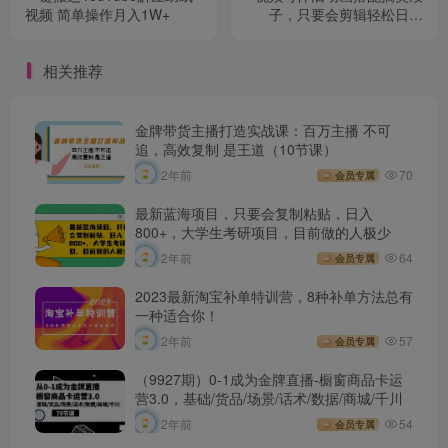
视频 简单操作月入1W+
子，只要会剪辑轻松日入
400+，教程+素材
相关推荐
金牌带货主播打造实战课：百万主播 不可
追，高效复制 是王道（10节课）
2年前
70
会员专属
最新蓝海项目，只要会复制粘贴，日入
800+，大学生考研项目，目前做的人极少
2年前
64
会员专属
2023最新淘宝补单特训营，8种补单方法总有
一种适合你！
2年前
57
会员专属
（9927期）0-1成为金牌直播-橱窗商品卡运
营3.0，基础/货品/场景/话术/数据/商城/千川
2年前
54
会员专属