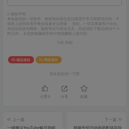
©
版权声明
本站提供的一切软件、教程和内容信息仅限用于学习和研究目的；不
得将上述内容用于商业或者非法用途， 否则，一切后果请用户自负。
本站信息来自网络，版权争议与本站无关。您必须在下载后的24个小
时之内 ，从您的电脑或手机中彻底删除上述内容。
THE END
精品项目
网络项目
喜欢就支持一下吧
点赞
9
分享
收藏
上一篇
下一篇
一键搬运YouTube解压助眠
视频号怀旧动画搭配搞笑段