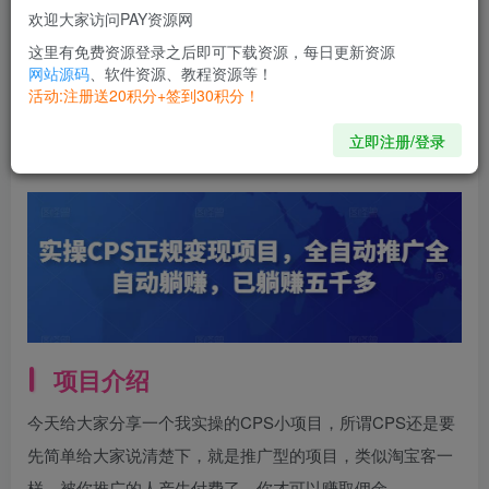
欢迎大家访问PAY资源网
开通会员
这里有免费资源登录之后即可下载资源，每日更新资源
网站源码
、软件资源、教程资源等！
活动:注册送20积分+签到30积分！
Flat rich prosperous time in vain to develop a group of
coward, hardship is the mother of strong forever.
立即注册/登录
平富足的盛世徒然养成一批懦夫，困苦永远是坚强之母
项目介绍
今天给大家分享一个我实操的CPS小项目，所谓CPS还是要
先简单给大家说清楚下，就是推广型的项目，类似淘宝客一
样，被你推广的人产生付费了，你才可以赚取佣金。