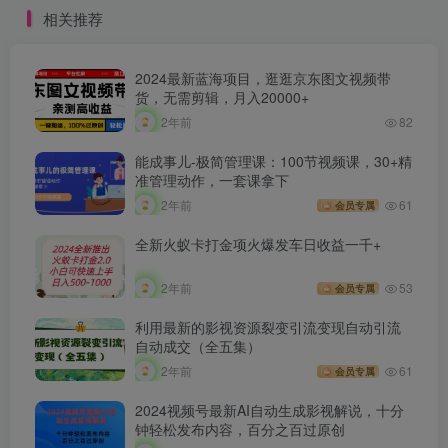
相关推荐
2024最新蓝海项目，逛逛京东图文视频带
货，无需剪辑，月入20000+
2年前
82
能成事儿-极简管理课：100节视频课，30+精
准管理动作，一套课拿下
2年前
61
会员专属
全新火蚁卡打金项火爆发车日收益一千+
2年前
53
会员专属
利用最新的影视资源裂变引流变现自动引流
自动成交（全五集）
2年前
61
会员专属
2024视频号最新AI自动生成影视解说，十分
钟轻松发布内容，百分之百过原创