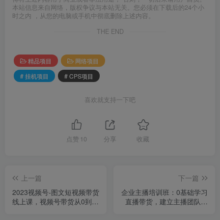
本站信息来自网络，版权争议与本站无关。您必须在下载后的24个小
时之内 ，从您的电脑或手机中彻底删除上述内容。
THE END
精品项目
网络项目
# 挂机项目
# CPS项目
喜欢就支持一下吧
点赞
10
分享
收藏
上一篇
下一篇
2023视频号-图文短视频带货
企业主播培训班：0基础学习
线上课，视频号带货从0到1
直播带货，建立主播团队，
梳理各类起号方法
玩转直播高转化高成交