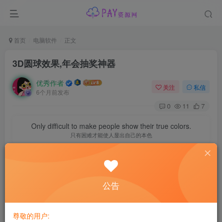
首页
电脑软件
正文
3D圆球效果,年会抽奖神器
优秀作者
关注
私信
6个月前发布
0
11
7
Only difficult to make people show their true colors.
只有困难才能使人显出自己的本色
资源介绍
Github开源年会抽奖神器！3D圆球效果不要太酷炫了，抽
公告
奖、点名系统，支持自定义配置log-lottery
log-lottery是一个可配置可定制化的抽奖应用，炫酷3D球体，
尊敬的用户: