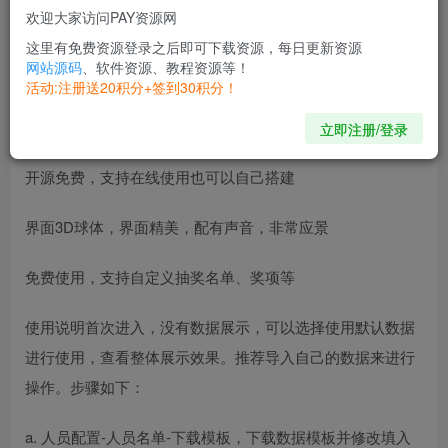
可用于年会抽奖等活动，支持奖品、人员、界面、图片音乐
欢迎大家访问PAY资源网
配置。难得的精美抽奖系统，值得收藏一波，马上元旦了，
这里有免费资源登录之后即可下载资源，每日更新资源
网站源码
、软件资源、教程资源等！
这个还是比较实用的。
活动:注册送20积分+签到30积分！
项目特点
立即注册/登录
开源免费，支持在线使用也可以自己搭建
界面3D球体，界面精美，配有声音，非常应景
免费使用，支持自定义抽奖名单、奖项等
使用说明首次进入，没有数据展示，可以选择使用默认数据
进行使用，查看整体展示效果。推荐导入自己的数据来进行
操作。步骤如下：
a. 人员配置-人员名单-下载模板，下载数据模板并修改填入