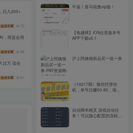
牛逼！喜马啦雅vip版！
日入200+
70
会员专属
【免越狱】iOS任意版本号
是AI，而是会用
APP下载v6.1
48
会员专属
沪上阿姨领新品买一送一券
入过万 适合
51
会员专属
（10217期）微信托管挂
机，单号日赚50-80，项目
操作简单（附无限注册实名
微信号教程）
自动脚本精灵 游戏自动任
务！可以随心配置的流程执
行，无任何限制