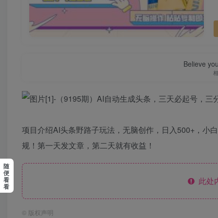
Believe you
项目介绍AI头条野路子玩法，无脑创作，日入500+，
规！第一天发文章，第二天就有收益！
随
便
看
此处
看
©
版权声明