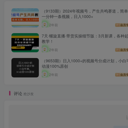
（9133期）2024年视频号，产生共鸣赛道，简
一分钟一条视频，日入1000+
2年前
会员
7天·螺旋直播·带货实操细节版：3月新课，各种
教学！
2年前
会员
（9653期）日入1000+的视频号分成计划，小白
动漫100%原创
2年前
会员
评论
抢沙发