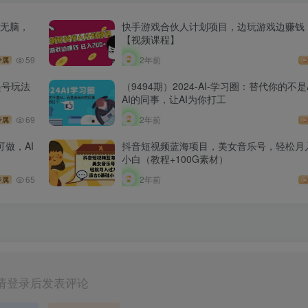
单无脑，
快手游戏合伙人计划项目，边玩游戏边赚钱，
【视频课程】
59
2年前
专属
起号玩法
（9494期）2024-AI-学习圈：替代你的不
AI的同事，让AI为你打工
69
2年前
专属
可做，AI
抖音短视频蓝海项目，美女音乐号，轻松月
小白（教程+100G素材）
65
2年前
专属
请登录后发表评论