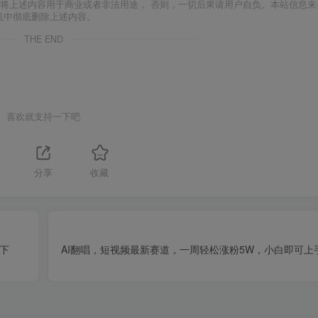
将上述内容用于商业或者非法用途， 否则，一切后果请用户自负。本站信息来
机中彻底删除上述内容。
THE END
喜欢就支持一下吧
分享
收藏
拿下
AI翻唱，短视频最新赛道，一周轻松涨粉5W，小白即可上