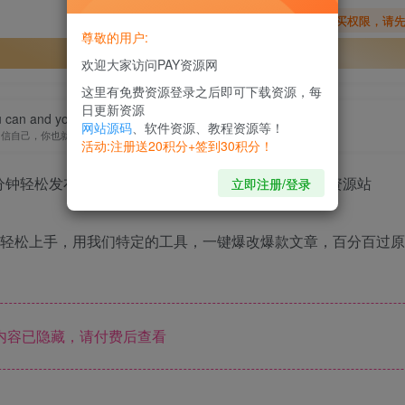
您暂无购买权限，请
尊敬的用户:
开通会员
欢迎大家访问PAY资源网
这里有免费资源登录之后即可下载资源，每
日更新资源
 can and you’re halfway there.
网站源码
、软件资源、教程资源等！
相信自己，你也就成功了一半
活动:注册送20积分+签到30积分！
立即注册/登录
小白轻松上手，用我们特定的工具，一键爆改爆款文章，百分百过
内容已隐藏，请付费后查看