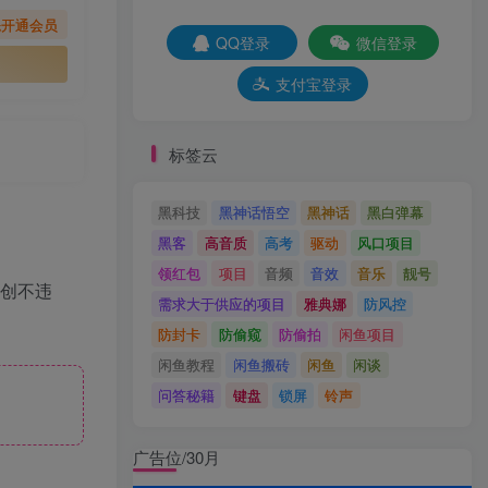
先开通会员
QQ登录
微信登录
支付宝登录
标签云
黑科技
黑神话悟空
黑神话
黑白弹幕
黑客
高音质
高考
驱动
风口项目
领红包
项目
音频
音效
音乐
靓号
原创不违
需求大于供应的项目
雅典娜
防风控
防封卡
防偷窥
防偷拍
闲鱼项目
闲鱼教程
闲鱼搬砖
闲鱼
闲谈
问答秘籍
键盘
锁屏
铃声
广告位/30月