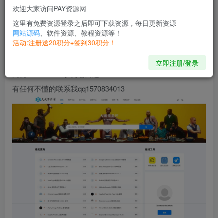
下载完程序解压出来 src文件夹就是程序所有的文件
欢迎大家访问PAY资源网
然后把模板下载好解压出来直接拖进src文件夹即可
这里有免费资源登录之后即可下载资源，每日更新资源
上传src文件夹内的所有文件到服务器
网站源码
、软件资源、教程资源等！
活动:注册送20积分+签到30积分！
然后安装访问后台
在系统设置-模板风格 填写模板文件夹名称dczyw即可
立即注册/登录
高仿XDGAME 手机端自适应
有任何不懂的联系我qq1570834013