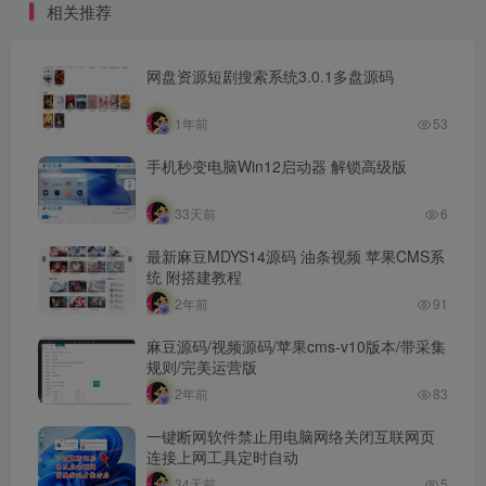
相关推荐
网盘资源短剧搜索系统3.0.1多盘源码
1年前
53
手机秒变电脑Win12启动器 解锁高级版
33天前
6
最新麻豆MDYS14源码 油条视频 苹果CMS系
统 附搭建教程
2年前
91
麻豆源码/视频源码/苹果cms-v10版本/带采集
规则/完美运营版
2年前
83
一键断网软件禁止用电脑网络关闭互联网页
连接上网工具定时自动
34天前
5