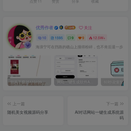
点赞
11
赞赏
分享
收藏
优秀作者
关注
10
1595
9
9
12.5W+
海浪宁可在挡路的礁山上撞得粉碎，也不肯后退一步
朔风下载25110109 -磁力下载神器-去VIP限制版本
网站一键生成软件APP 完美版 同时支持打包html文件
上一篇
下一篇
随机美女视频源码分享
AI对话网站一键生成系统源
码