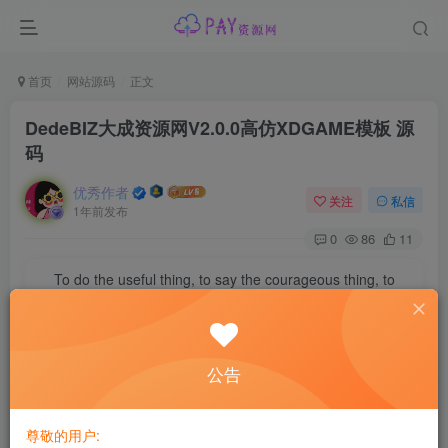
首页
网站源码
正文
DedeBIZ大成资源网V2.0.0高仿XDGAME模板 源
码
优秀作者
关注
私信
1年前发布
0
86
11
To do the useful thing, to say the courageous thing, to
contemplate the beautiful thing: that’s enough for one
man’s life.
做有用的事，说勇敢的话，想美好的事，一生足矣
公告
先到dedebiz官网下载好最新的程序
https://www.dedebiz.com/
尊敬的用户: