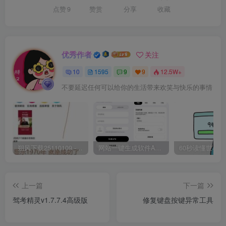
点赞
9
赞赏
分享
收藏
优秀作者
关注
10
1595
9
9
12.5W+
不要延迟任何可以给你的生活带来欢笑与快乐的事情
朔风下载25110109 -磁力下载神器-去VIP限制版本
网站一键生成软件APP 完美版 同时支持打包html文件
上一篇
下一篇
驾考精灵v1.7.7.4高级版
修复键盘按键异常工具