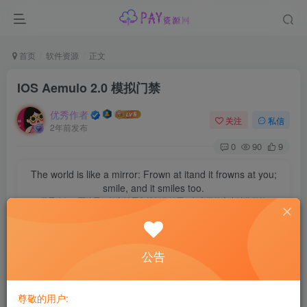
首页
软件资源
正文
IOS Aemulo 2.0 模拟门禁
优秀作者
关注
私信
2年前发布
0
90
9
The world is like a mirror: Frown at itand it frowns at you;
smile, and it smiles too.
世界犹如一面镜子：朝它皱眉它就朝你皱眉，朝它微笑它也吵你微笑
一款NFC模拟门禁软件，此款软件只能通过巨魔商店或者越
公告
狱越狱安装。Aemulo 使用方法也很简单，巨魔商店安装后
打开软件直接添加卡片就行了，不过目前不支持加密卡片;兼
容性
尊敬的用户: