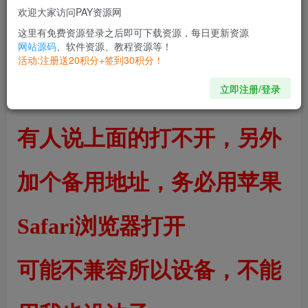
欢迎大家访问PAY资源网
续的版本都有广告，听歌也比较麻烦
这里有免费资源登录之后即可下载资源，每日更新资源
网站源码
、软件资源、教程资源等！
活动:注册送20积分+签到30积分！
蒲公英在线安装地址：
立即注册/登录
https://www.pgyer.com/kggnb
有人说上面的打不开，另外
加个备用地址，务必用苹果
Safari浏览器打开
可能不兼容所以设备，不能