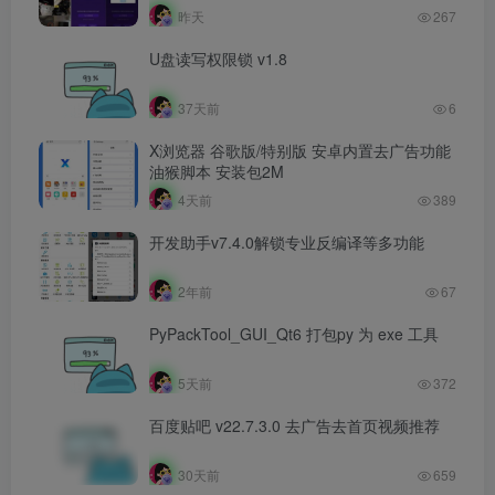
昨天
267
U盘读写权限锁 v1.8
37天前
6
X浏览器 谷歌版/特别版 安卓内置去广告功能
油猴脚本 安装包2M
4天前
389
开发助手v7.4.0解锁专业反编译等多功能
2年前
67
PyPackTool_GUI_Qt6 打包py 为 exe 工具
5天前
372
百度贴吧 v22.7.3.0 去广告去首页视频推荐
30天前
659