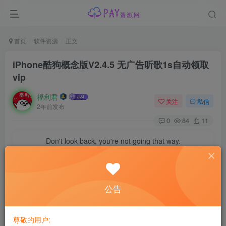
首页
软件资源
正文
iPhone酷狗概念版V2.4.5 无广告听歌1s自动领取
vip
福利君
关注
私信
2年前发布
0
84
11
Don't look back, you're not going that way.
别回头，你要走的不是那条路
iPhone酷狗概念版V2.4.5
公告
听歌1s自动领取1天vip，无广告，后
尊敬的用户: