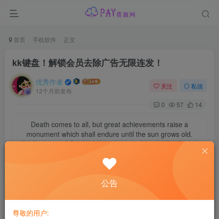
首页
手机软件
正文
kk键盘！解锁会员去除广告无限连发！
优秀作者
关注
私信
12个月前发布
0
57
14
Death comes to all, but great achievements raise a
monument which shall endure until the sun grows old.
死亡无人能免，但非凡的成就会树起一座纪念碑，它将一直立到太阳冷却之
时
资源介绍
公告
KK
键盘
，年轻人都在用的输入法！ 快捷语弹、聊天气泡、
表情斗图，更多个性输入体验，就在KK键盘！ ======= 个
尊敬的用户: