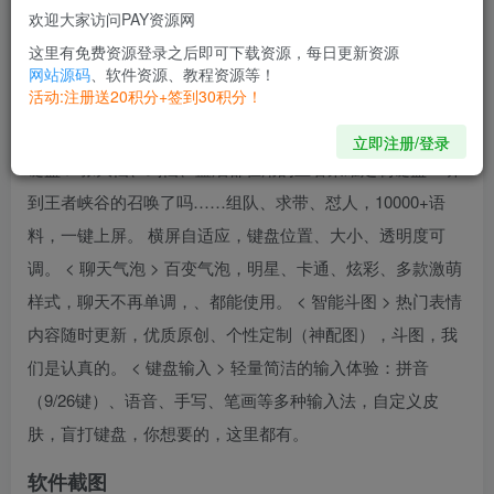
性输入 ======= < KK头条 > 打开首页刷一刷，搞笑段子、
欢迎大家访问PAY资源网
网友神评、好玩表情，同好社区在这里等你。 < 快捷语弹 >
这里有免费资源登录之后即可下载资源，每日更新资源
聊天刷屏/表白神器，快捷连发，戏精日常、自动回复、花样
网站源码
、软件资源、教程资源等！
活动:注册送20积分+签到30积分！
表白，一键get，流行套路实时更新。 < 语音包 > 好玩又搞
笑的语音包，聊天场景全覆盖，变声恶搞，妙趣横“声”。 <
立即注册/登录
键盘 > 张大仙、剑仙、蓝烟都在用的王者荣耀定制键盘！听
到王者峡谷的召唤了吗……组队、求带、怼人，10000+语
料，一键上屏。 横屏自适应，键盘位置、大小、透明度可
调。 < 聊天气泡 > 百变气泡，明星、卡通、炫彩、多款激萌
样式，聊天不再单调，、都能使用。 < 智能斗图 > 热门表情
内容随时更新，优质原创、个性定制（神配图），斗图，我
们是认真的。 < 键盘输入 > 轻量简洁的输入体验：拼音
（9/26键）、语音、手写、笔画等多种输入法，自定义皮
肤，盲打键盘，你想要的，这里都有。
软件截图