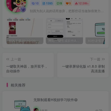
10
1595
9
9
12.5W+
别因为别人说的话而放弃，把那些话当做加倍努力的动力
朔风下载25110109 -磁力下载神器-去VIP限制版本
网站一键生成软件APP 完美版 同时支持打包html文件
上一篇
下一篇
一键取关神器，放开双手，
一键录屏绿化版 v1.8.0 录制
自动操作
高清直播
相关推荐
无限制观看H視頻学习软件😄
1年前
70