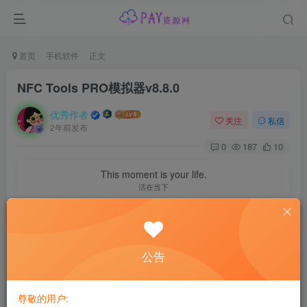
首页
手机软件
正文
NFC Tools PRO模拟器v8.8.0
优秀作者
关注
私信
2年前发布
0
187
10
This moment is your life.
活在当下
软件介绍
公告
NFC Tools PRO功能强大且免费的NFC卡模拟器，可模拟各
类门禁卡、电梯卡、部分公司（工厂）工卡或饭卡、部分学
校饭卡、部分图书馆借书卡等各类IC卡，用手机替代卡片去
尊敬的用户: