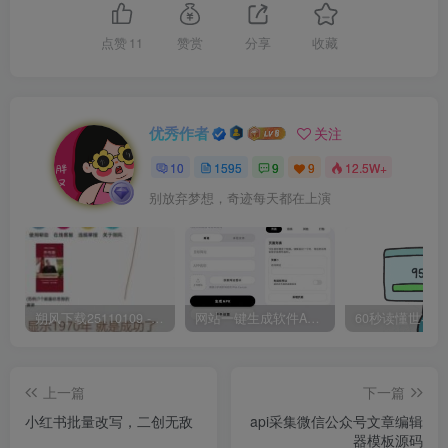
点赞
11
赞赏
分享
收藏
优秀作者
关注
10
1595
9
9
12.5W+
别放弃梦想，奇迹每天都在上演
朔风下载25110109 -磁力下载神器-去VIP限制版本
网站一键生成软件APP 完美版 同时支持打包html文件
上一篇
下一篇
小红书批量改写，二创无敌
api采集微信公众号文章编辑
器模板源码