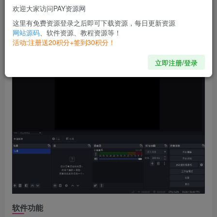
欢迎大家访问PAY资源网
的界面，帮助用户轻松创建和编辑高质量的视频内容。OBS
这里有免费资源登录之后即可下载资源，每日更新资源
Studio 广泛应用于游戏直播、教学视频制作、会议录制和内
网站源码
、软件资源、教程资源等！
容创作等领域。
活动:注册送20积分+签到30积分！
立即注册/登录
软件功能