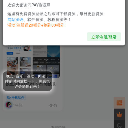
欢迎大家访问PAY资源网
星盒APP开源免费的虚拟定
闪盒分身9.9解锁版–支持某钉
位，考勤打卡
打卡
这里有免费资源登录之后即可下载资源，每日更新资源
网站源码
、软件资源、教程资源等！
手机软件
手机软件
活动:注册送20积分+签到30积分！
31天前
12个月前
255
41
立即注册/登录
晚安~音乐、运动、阅读，
睡前时间放松一下，灵感也
摸鱼水印相机v3.5.22高级版
许会悄悄到来！
手机软件
1年前
49
友链申请