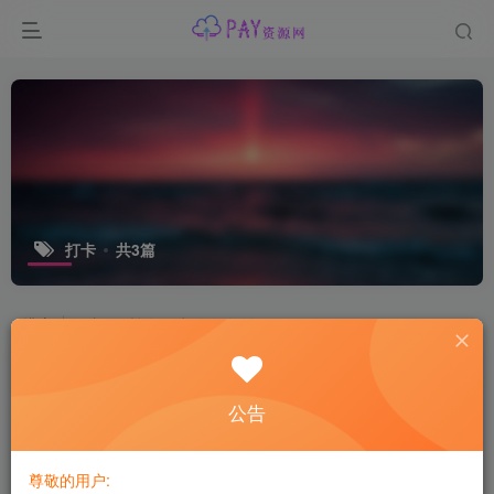
打卡
共3篇
排序
更新
浏览
点赞
评论
公告
尊敬的用户: