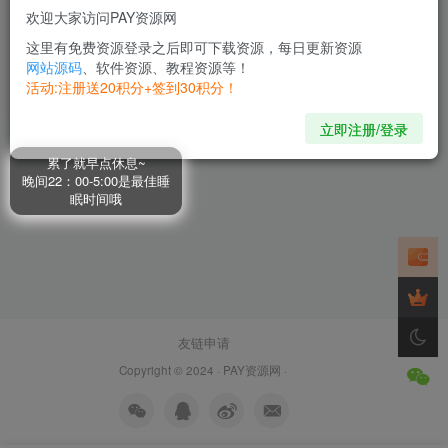
欢迎大家访问PAY资源网
利用AI文章写作工具每单30美
元，日赚100美元，只需复制
这里有免费资源登录之后即可下载资源，每日更新资源
粘贴￼
网站源码
、软件资源、教程资源等！
会员专属
精品项目
网络项目
活动:注册送20积分+签到30积分！
2年前
60
立即注册/登录
累了就早点休息~
晚间22：00-5:00是最佳睡
眠时间哦
友链申请
Copyright © 2024 ·
PAY资源网
·