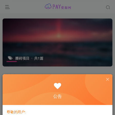
搬砖项目
共1篇
排序
更新
浏览
点赞
评论
公告
尊敬的用户: