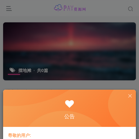
摆地摊
共0篇
排序
更新
浏览
点赞
评论
公告
尊敬的用户: