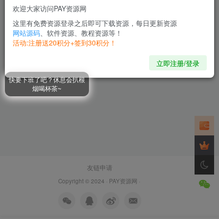
欢迎大家访问PAY资源网
虚拟电商 · 蓝海选品实战课，
淘系15大选品实用方法！
这里有免费资源登录之后即可下载资源，每日更新资源
网站源码
、软件资源、教程资源等！
会员专属
精品项目
网络项目
活动:注册送20积分+签到30积分！
2年前
75
立即注册/登录
快要下班了吧？休息会扒根
烟喝杯茶~
友链申请
Copyright © 2024 ·
PAY资源网
·