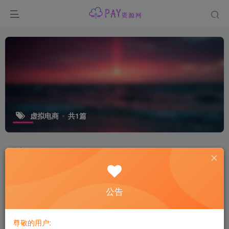
虚拟电商
共1篇
排序
更新
浏览
点赞
评论
公告
尊敬的用户: