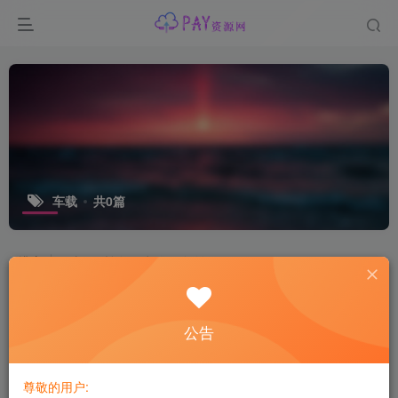
车载
共0篇
排序
更新
浏览
点赞
评论
公告
尊敬的用户: