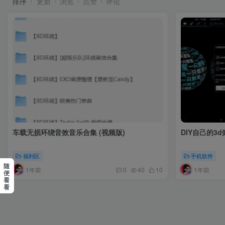
排序
更新
浏览
点赞
评论
车载无损环绕音效音乐合集 (视频版)
DIY自己的3
福利区
手机软件
随
1年前
1年前
0
40
10
便
看
看