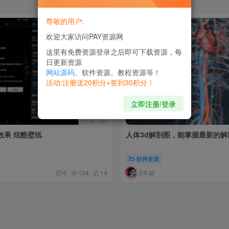
尊敬的用户:
欢迎大家访问PAY资源网
这里有免费资源登录之后即可下载资源，每
日更新资源
网站源码
、软件资源、教程资源等！
活动:注册送20积分+签到30积分！
立即注册/登录
d效果 炫酷壁纸
人体3d解剖图，能掌握最新的解
软件资源
2年前
0
104
14