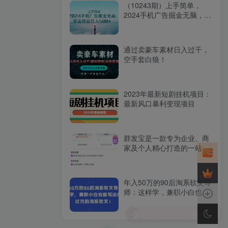
（10243期）上手简单，
2024手机广告掘金无脑，管
道收益日入500+
通过卖豪车素材日入过千，
空手套白狼！
2023年最新短剧挂机项目：
最新风口暴利变现项目
群发宝是一款专为企业、商
家及个人精心打造的一站式
微信营销软件
年入50万的90后淘系软文导
师：这样学，兼职小白也能
写出月收过万的淘系软文!