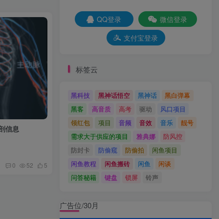
QQ登录
微信登录
支付宝登录
标签云
黑科技
黑神话悟空
黑神话
黑白弹幕
黑客
高音质
高考
驱动
风口项目
领红包
项目
音频
音效
音乐
靓号
剖信息
需求大于供应的项目
雅典娜
防风控
防封卡
防偷窥
防偷拍
闲鱼项目
闲鱼教程
闲鱼搬砖
闲鱼
闲谈
0
52
5
问答秘籍
键盘
锁屏
铃声
广告位/30月