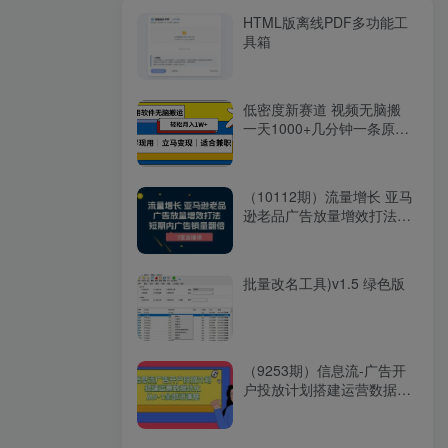
HTML版离线PDF多功能工
具箱
低密度新赛道 视频无脑搬
一天1000+几分钟一条原创
视频 零成本零门槛超简单
（10112期）流量增长 亚马
逊老品广告放量增效打法，
短期内广告销量翻倍（3堂
直播课）
批量改名工具)v1.5 绿色版
（9253期）信息流-广告开
户投放计划搭建运营数据优
化，从0-1全部讲清楚（20
节课）