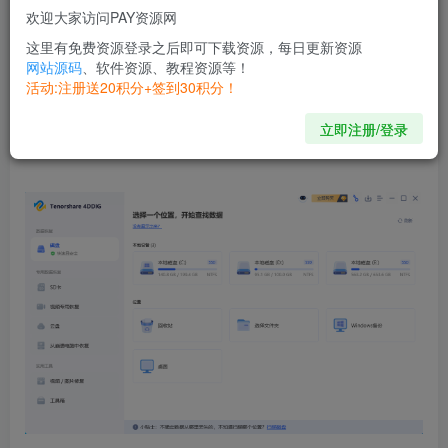
误操作、格式化、系统崩溃还是病毒感染导致的数据丢失，
欢迎大家访问PAY资源网
4DDiG都能提供有效的解决方案。它支持多种文件类型和存
这里有免费资源登录之后即可下载资源，每日更新资源
网站源码
、软件资源、教程资源等！
储介质，包括硬盘驱动器、USB闪存盘、SD卡、数码相机
活动:注册送20积分+签到30积分！
等。
立即注册/登录