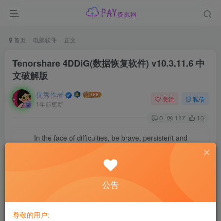
首页
电脑软件
正文
Tenorshare 4DDiG(数据恢复软件) v10.3.11.6 中
文破解版
优秀作者
关注
私信
1年前更新
0
117
10
In the face of difficulties, be brave, persistent and
tirelessly to overcome it.
面对困难的时候，要勇敢、执着、不畏艰辛地去战胜它
软件介绍
公告
Tenorshare 4DDiG 是一款专业的数据
恢复软件
，旨在帮助用
户从各种存储设备中恢复丢失或误删除的数据。无论是因为
尊敬的用户: