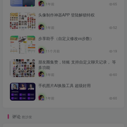
1年前
65
头像制作神器APP 登陆解锁特权
1年前
52
步享助手（自定义修改vx步数）
11个月前
19
朋友圈集赞，转账 支持自定义聊天记录， 等
多功能
1年前
60
手机图片AI换脸工具 超级好用
1年前
60
评论
抢沙发