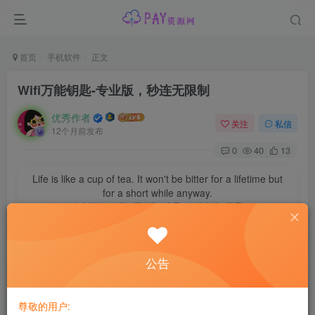
首页
手机软件
正文
Wifi万能钥匙-专业版，秒连无限制
优秀作者
关注
私信
12个月前发布
0
40
13
Life is like a cup of tea. It won't be bitter for a lifetime but
for a short while anyway.
人生就像一杯茶，不会苦一辈子，但总会苦一阵子
资源介绍
公告
尊敬的用户: