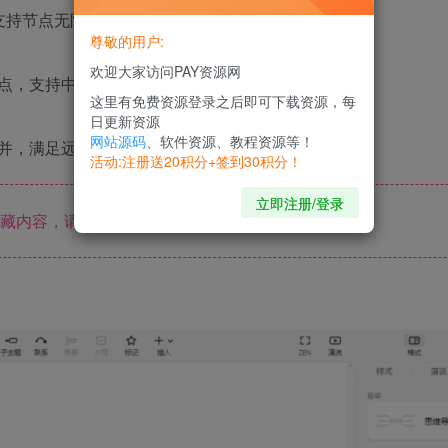
支持节点无限嵌套与自由拖拽重组。
尊敬的用户:
欢迎大家访问PAY资源网
点，支持中英文混合语音转写（准确率≥97%）。
这里有免费资源登录之后即可下载资源，每
日更新资源
网站源码
、软件资源、教程资源等！
并，满足远程团队需求。
活动:注册送20积分+签到30积分！
立即注册/登录
藏内容，请登录后查看