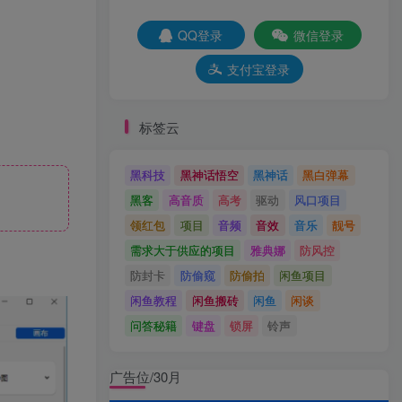
QQ登录
微信登录
支付宝登录
标签云
黑科技
黑神话悟空
黑神话
黑白弹幕
黑客
高音质
高考
驱动
风口项目
领红包
项目
音频
音效
音乐
靓号
需求大于供应的项目
雅典娜
防风控
防封卡
防偷窥
防偷拍
闲鱼项目
闲鱼教程
闲鱼搬砖
闲鱼
闲谈
问答秘籍
键盘
锁屏
铃声
广告位/30月