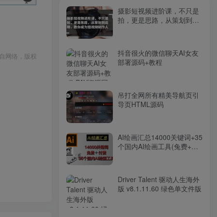
摄影短视频进阶课，不只是
拍，更是思路，从策划到后
期，教你成为短视频制作人
抖音很火的微信聊天AI女友
自网络，版权
部署源码+教程
吊打全网所有精美导航页引
导页HTML源码
AI绘画汇总14000关键词+35
个国内AI绘画工具(兔费+付
费)头像壁纸不愁-无水印
Driver Talent 驱动人生海外
版 v8.1.11.60 绿色单文件版