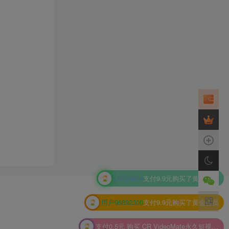
用户96892300
支付9.9元购买了黄金会员
支付0.5元 购买
CR VideoMate永久短视频去重搬运CR视频批量剪辑软件
null