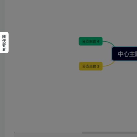
随
便
看
看