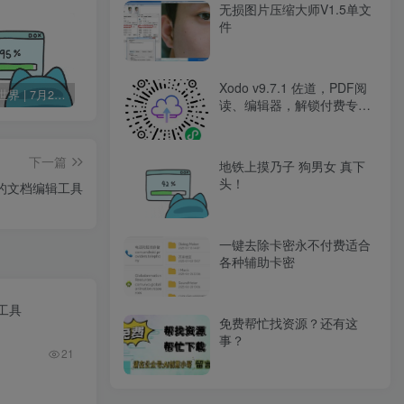
无损图片压缩大师V1.5单文
件
Xodo v9.7.1 佐道，PDF阅
60秒读懂世界 | 7月24日 星期五
Change MAC Address 修改MAC地址 v25.01 便携版
Skype 网络通信工具 v8.136.76.203 便携版
读、编辑器，解锁付费专业
版
下一篇
地铁上摸乃子 狗男女 真下
头！
的文档编辑工具
一键去除卡密永不付费适合
各种辅助卡密
活工具
免费帮忙找资源？还有这
事？
21