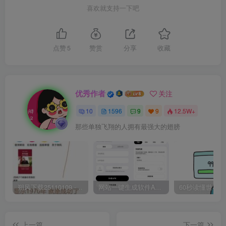
喜欢就支持一下吧
点赞
5
赞赏
分享
收藏
优秀作者
关注
10
1596
9
9
12.5W+
那些单独飞翔的人拥有最强大的翅膀
朔风下载25110109 -磁力下载神器-去VIP限制版本
网站一键生成软件APP 完美版 同时支持打包html文件
上一篇
下一篇