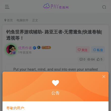
首页
电脑软件
正文
钓鱼世界游戏辅助- 路亚王者-无需遛鱼|快速卷轴|
透视等！
优秀作者
关注
私信
1年前发布
0
64
5
Put your heart, mind, and soul into even your smallest
acts. This is the secret of success.
即便是再微小不过的事情，你也要用心去做。这就是成功的秘密
公告
尊敬的用户: