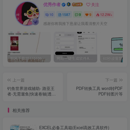
优秀作者
关注
10
1587
9
9
12.2W+
感谢你将我推下悬崖让我看清整片天空
朔风下载25110109 -磁力下载神器-去VIP限制版本
网站一键生成软件APP 完美版 同时支持打包html文件
上一篇
下一篇
钓鱼世界游戏辅助- 路亚王
PDF转换工具 word转PDF
者-无需遛鱼|快速卷轴|透视
PDF转图片等
等！
相关推荐
EXCEL必备工具箱(Excel高效工具软件)