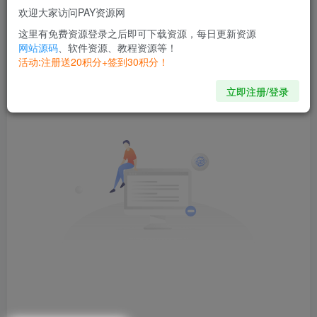
文章
0
收藏
0
评论
0
版块
0
帖子
0
粉丝
0
欢迎大家访问PAY资源网
这里有免费资源登录之后即可下载资源，每日更新资源
网站源码
、软件资源、教程资源等！
发布
排序
0
活动:注册送20积分+签到30积分！
立即注册/登录