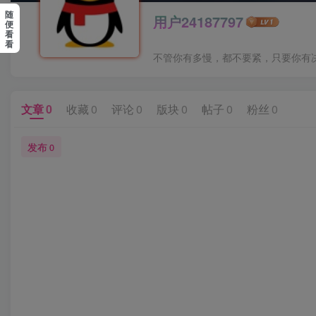
随
用户24187797
便
看
看
不管你有多慢，都不要紧，只要你有
文章
0
收藏
0
评论
0
版块
0
帖子
0
粉丝
0
发布
0