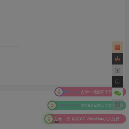
LS634634
支付9.9元购买了黄金会员
用户96892300
支付9.9元购买了黄金会员
支付0.5元 购买
CR VideoMate永久短视频去重搬运CR视频批量剪辑软件
null