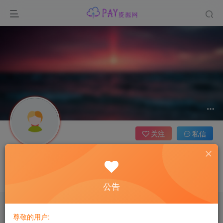
关注
私信
用户95737815
把月亮作为你的目标。如果你没打中，也许你还能打中星星
公告
文章
0
收藏
0
评论
0
版块
0
帖子
0
粉丝
0
尊敬的用户: